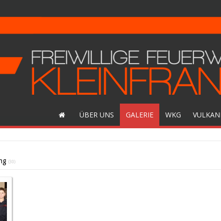
ÜBER UNS
GALERIE
WKG
VULKAN
ng
(30)