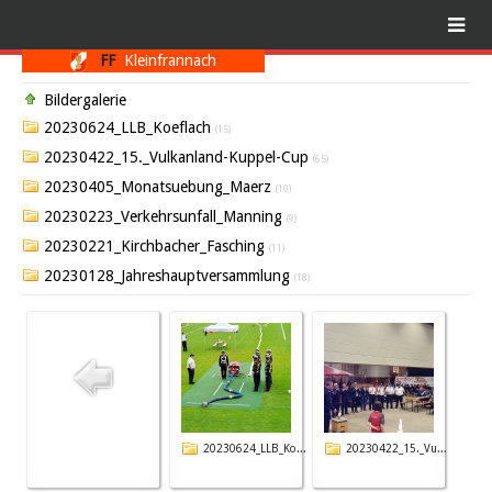
FF
Kleinfrannach
Bildergalerie
20230624_LLB_Koeflach
(15)
20230422_15._Vulkanland-Kuppel-Cup
(65)
20230405_Monatsuebung_Maerz
(10)
20230223_Verkehrsunfall_Manning
(9)
20230221_Kirchbacher_Fasching
(11)
20230128_Jahreshauptversammlung
(18)
20230624_LLB_Ko...
20230422_15._Vu...