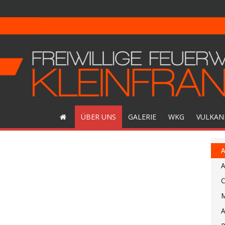
ÜBER UNS
GALERIE
WKG
VULKAN
A
A
C
M
A