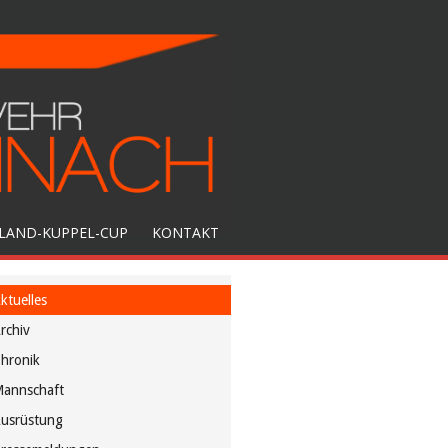
LAND-KUPPEL-CUP
KONTAKT
ktuelles
rchiv
hronik
annschaft
usrüstung