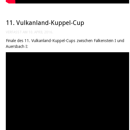
11. Vulkanland-Kuppel-Cup
VERFASST AM
10. APRIL 2016
.
Finale des 11. Vulkanland-Kuppel-Cups zwischen Falkenstein I und
Auersbach I: