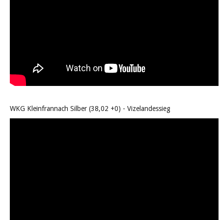
WKG Kleinfrannach Silber (38,02 +0) - Vizelandessieg