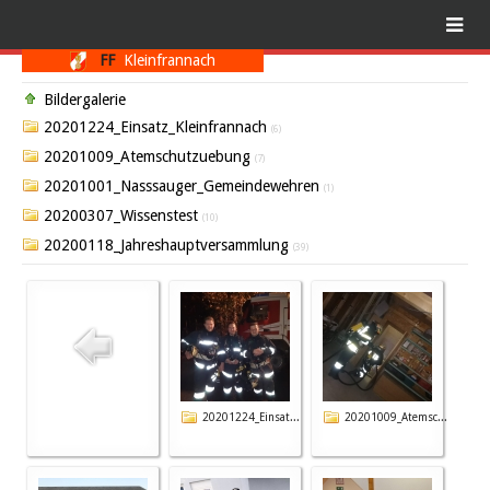
FF
Kleinfrannach
Bildergalerie
20201224_Einsatz_Kleinfrannach
(6)
20201009_Atemschutzuebung
(7)
20201001_Nasssauger_Gemeindewehren
(1)
20200307_Wissenstest
(10)
20200118_Jahreshauptversammlung
(39)
20201224_Einsat...
20201009_Atemsc...